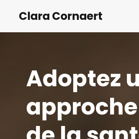
Clara Cornaert
Adoptez u
approche 
de la san