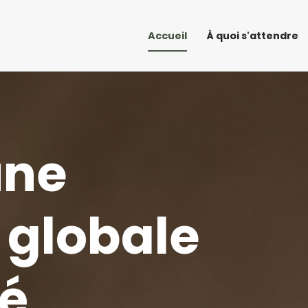
Accueil
À quoi s'attendre
ne 
globale 
té